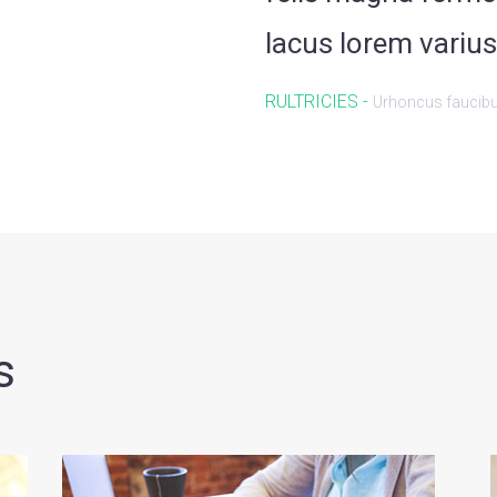
lacus lorem varius
RULTRICIES -
Urhoncus faucib
s