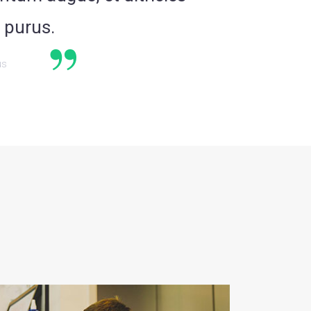
 purus.
us